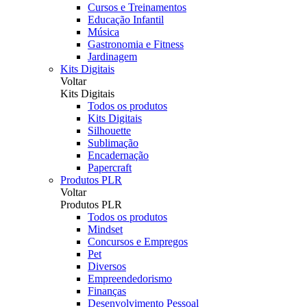
Cursos e Treinamentos
Educação Infantil
Música
Gastronomia e Fitness
Jardinagem
Kits Digitais
Voltar
Kits Digitais
Todos os produtos
Kits Digitais
Silhouette
Sublimação
Encadernação
Papercraft
Produtos PLR
Voltar
Produtos PLR
Todos os produtos
Mindset
Concursos e Empregos
Pet
Diversos
Empreendedorismo
Finanças
Desenvolvimento Pessoal