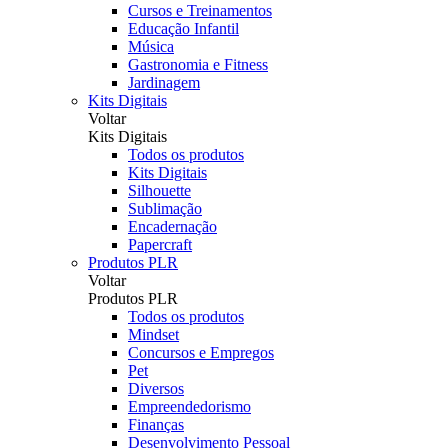
Cursos e Treinamentos
Educação Infantil
Música
Gastronomia e Fitness
Jardinagem
Kits Digitais
Voltar
Kits Digitais
Todos os produtos
Kits Digitais
Silhouette
Sublimação
Encadernação
Papercraft
Produtos PLR
Voltar
Produtos PLR
Todos os produtos
Mindset
Concursos e Empregos
Pet
Diversos
Empreendedorismo
Finanças
Desenvolvimento Pessoal