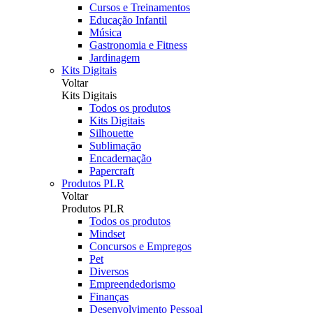
Cursos e Treinamentos
Educação Infantil
Música
Gastronomia e Fitness
Jardinagem
Kits Digitais
Voltar
Kits Digitais
Todos os produtos
Kits Digitais
Silhouette
Sublimação
Encadernação
Papercraft
Produtos PLR
Voltar
Produtos PLR
Todos os produtos
Mindset
Concursos e Empregos
Pet
Diversos
Empreendedorismo
Finanças
Desenvolvimento Pessoal