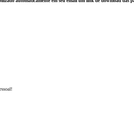
ilizado automaticamente em seu email um link de download das pa
essoal!