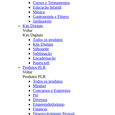
Cursos e Treinamentos
Educação Infantil
Música
Gastronomia e Fitness
Jardinagem
Kits Digitais
Voltar
Kits Digitais
Todos os produtos
Kits Digitais
Silhouette
Sublimação
Encadernação
Papercraft
Produtos PLR
Voltar
Produtos PLR
Todos os produtos
Mindset
Concursos e Empregos
Pet
Diversos
Empreendedorismo
Finanças
Desenvolvimento Pessoal