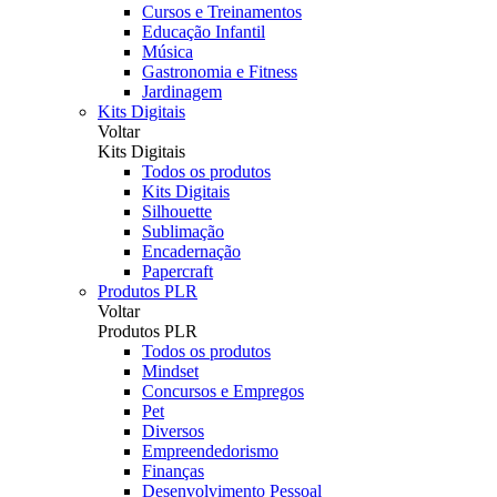
Cursos e Treinamentos
Educação Infantil
Música
Gastronomia e Fitness
Jardinagem
Kits Digitais
Voltar
Kits Digitais
Todos os produtos
Kits Digitais
Silhouette
Sublimação
Encadernação
Papercraft
Produtos PLR
Voltar
Produtos PLR
Todos os produtos
Mindset
Concursos e Empregos
Pet
Diversos
Empreendedorismo
Finanças
Desenvolvimento Pessoal