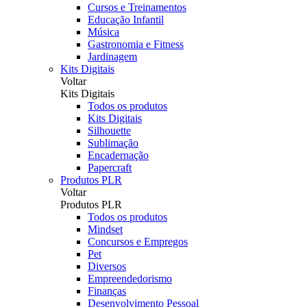
Cursos e Treinamentos
Educação Infantil
Música
Gastronomia e Fitness
Jardinagem
Kits Digitais
Voltar
Kits Digitais
Todos os produtos
Kits Digitais
Silhouette
Sublimação
Encadernação
Papercraft
Produtos PLR
Voltar
Produtos PLR
Todos os produtos
Mindset
Concursos e Empregos
Pet
Diversos
Empreendedorismo
Finanças
Desenvolvimento Pessoal