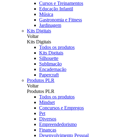
Cursos e Treinamentos
Educação Infantil
Música
Gastronomia e Fitness
Jardinagem
Kits Digitais
Voltar
Kits Digitais
Todos os produtos
Kits Digitais
Silhouette
Sublimação
Encadernação
Papercraft
Produtos PLR
Voltar
Produtos PLR
Todos os produtos
Mindset
Concursos e Empregos
Pet
Diversos
Empreendedorismo
Finanças
Desenvolvimento Pessoal