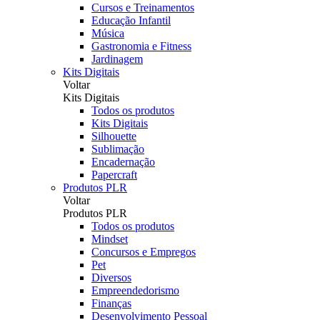
Cursos e Treinamentos
Educação Infantil
Música
Gastronomia e Fitness
Jardinagem
Kits Digitais
Voltar
Kits Digitais
Todos os produtos
Kits Digitais
Silhouette
Sublimação
Encadernação
Papercraft
Produtos PLR
Voltar
Produtos PLR
Todos os produtos
Mindset
Concursos e Empregos
Pet
Diversos
Empreendedorismo
Finanças
Desenvolvimento Pessoal