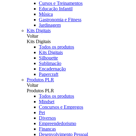
Cursos e Treinamentos
Educação Infantil
Música
Gastronomia e Fitness
Jardinagem
Kits Digitais
Voltar
Kits Digitais
Todos os produtos
Kits Digitais
Silhouette
Sublimação
Encadernação
Papercraft
Produtos PLR
Voltar
Produtos PLR
Todos os produtos
Mindset
Concursos e Empregos
Pet
Diversos
Empreendedorismo
Finanças
Desenvolvimento Pessoal