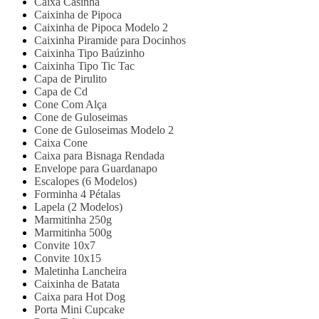
Caixa Casinha
Caixinha de Pipoca
Caixinha de Pipoca Modelo 2
Caixinha Piramide para Docinhos
Caixinha Tipo Baúzinho
Caixinha Tipo Tic Tac
Capa de Pirulito
Capa de Cd
Cone Com Alça
Cone de Guloseimas
Cone de Guloseimas Modelo 2
Caixa Cone
Caixa para Bisnaga Rendada
Envelope para Guardanapo
Escalopes (6 Modelos)
Forminha 4 Pétalas
Lapela (2 Modelos)
Marmitinha 250g
Marmitinha 500g
Convite 10x7
Convite 10x15
Maletinha Lancheira
Caixinha de Batata
Caixa para Hot Dog
Porta Mini Cupcake