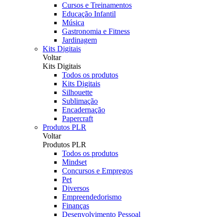
Cursos e Treinamentos
Educação Infantil
Música
Gastronomia e Fitness
Jardinagem
Kits Digitais
Voltar
Kits Digitais
Todos os produtos
Kits Digitais
Silhouette
Sublimação
Encadernação
Papercraft
Produtos PLR
Voltar
Produtos PLR
Todos os produtos
Mindset
Concursos e Empregos
Pet
Diversos
Empreendedorismo
Finanças
Desenvolvimento Pessoal