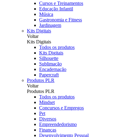
Cursos e Treinamentos
Educação Infantil
Música
Gastronomia e Fitness
Jardinagem
Kits Digitais
Voltar
Kits Digitais
Todos os produtos
Kits Digitais
Silhouette
Sublimação
Encadernação
Papercraft
Produtos PLR
Voltar
Produtos PLR
Todos os produtos
Mindset
Concursos e Empregos
Pet
Diversos
Empreendedorismo
Finanças
Desenvolvimento Pessoal