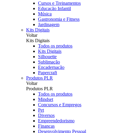
Cursos e Treinamentos
Educação Infantil
Música
Gastronomia e Fitness
Jardinagem
Kits Digitais
Voltar
Kits Digitais
Todos os produtos
Kits Digitais
Silhouette
Sublimação
Encadernação
Papercraft
Produtos PLR
Voltar
Produtos PLR
Todos os produtos
Mindset
Concursos e Empregos
Pet
Diversos
Empreendedorismo
Finanças
Desenvolvimento Pessoal