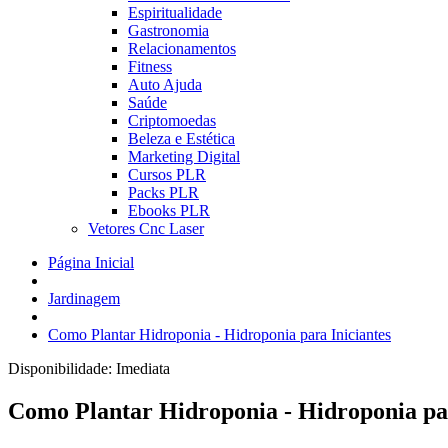
Espiritualidade
Gastronomia
Relacionamentos
Fitness
Auto Ajuda
Saúde
Criptomoedas
Beleza e Estética
Marketing Digital
Cursos PLR
Packs PLR
Ebooks PLR
Vetores Cnc Laser
Página Inicial
Jardinagem
Como Plantar Hidroponia - Hidroponia para Iniciantes
Disponibilidade:
Imediata
Como Plantar Hidroponia - Hidroponia par