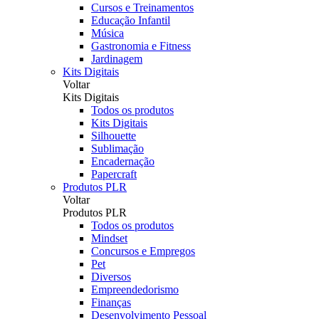
Cursos e Treinamentos
Educação Infantil
Música
Gastronomia e Fitness
Jardinagem
Kits Digitais
Voltar
Kits Digitais
Todos os produtos
Kits Digitais
Silhouette
Sublimação
Encadernação
Papercraft
Produtos PLR
Voltar
Produtos PLR
Todos os produtos
Mindset
Concursos e Empregos
Pet
Diversos
Empreendedorismo
Finanças
Desenvolvimento Pessoal