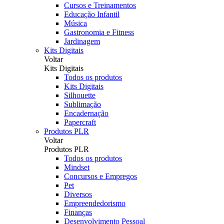
Cursos e Treinamentos
Educação Infantil
Música
Gastronomia e Fitness
Jardinagem
Kits Digitais
Voltar
Kits Digitais
Todos os produtos
Kits Digitais
Silhouette
Sublimação
Encadernação
Papercraft
Produtos PLR
Voltar
Produtos PLR
Todos os produtos
Mindset
Concursos e Empregos
Pet
Diversos
Empreendedorismo
Finanças
Desenvolvimento Pessoal