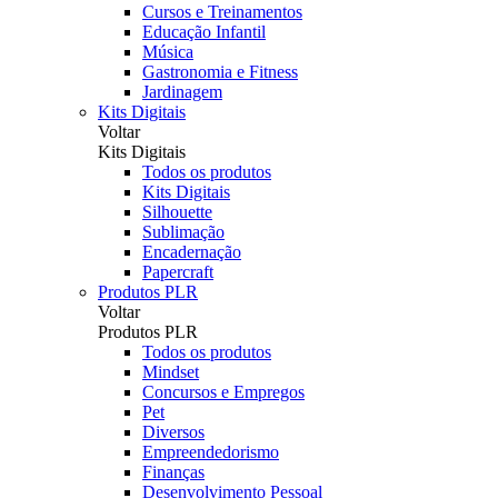
Cursos e Treinamentos
Educação Infantil
Música
Gastronomia e Fitness
Jardinagem
Kits Digitais
Voltar
Kits Digitais
Todos os produtos
Kits Digitais
Silhouette
Sublimação
Encadernação
Papercraft
Produtos PLR
Voltar
Produtos PLR
Todos os produtos
Mindset
Concursos e Empregos
Pet
Diversos
Empreendedorismo
Finanças
Desenvolvimento Pessoal