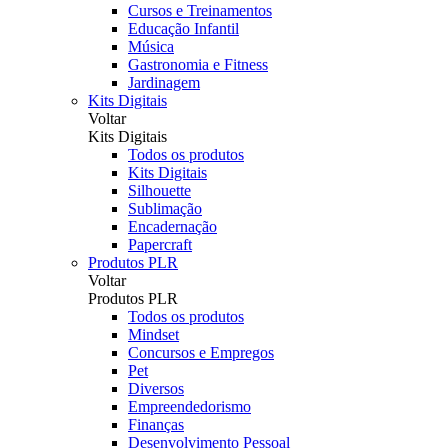
Cursos e Treinamentos
Educação Infantil
Música
Gastronomia e Fitness
Jardinagem
Kits Digitais
Voltar
Kits Digitais
Todos os produtos
Kits Digitais
Silhouette
Sublimação
Encadernação
Papercraft
Produtos PLR
Voltar
Produtos PLR
Todos os produtos
Mindset
Concursos e Empregos
Pet
Diversos
Empreendedorismo
Finanças
Desenvolvimento Pessoal