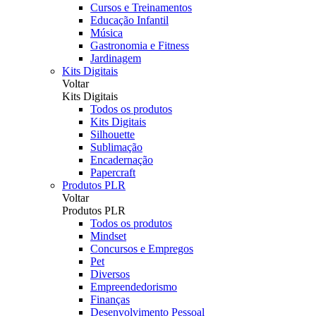
Cursos e Treinamentos
Educação Infantil
Música
Gastronomia e Fitness
Jardinagem
Kits Digitais
Voltar
Kits Digitais
Todos os produtos
Kits Digitais
Silhouette
Sublimação
Encadernação
Papercraft
Produtos PLR
Voltar
Produtos PLR
Todos os produtos
Mindset
Concursos e Empregos
Pet
Diversos
Empreendedorismo
Finanças
Desenvolvimento Pessoal