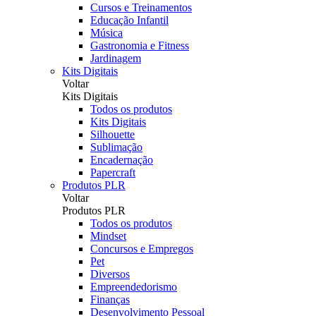
Cursos e Treinamentos
Educação Infantil
Música
Gastronomia e Fitness
Jardinagem
Kits Digitais
Voltar
Kits Digitais
Todos os produtos
Kits Digitais
Silhouette
Sublimação
Encadernação
Papercraft
Produtos PLR
Voltar
Produtos PLR
Todos os produtos
Mindset
Concursos e Empregos
Pet
Diversos
Empreendedorismo
Finanças
Desenvolvimento Pessoal