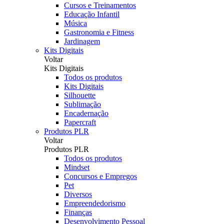
Cursos e Treinamentos
Educação Infantil
Música
Gastronomia e Fitness
Jardinagem
Kits Digitais
Voltar
Kits Digitais
Todos os produtos
Kits Digitais
Silhouette
Sublimação
Encadernação
Papercraft
Produtos PLR
Voltar
Produtos PLR
Todos os produtos
Mindset
Concursos e Empregos
Pet
Diversos
Empreendedorismo
Finanças
Desenvolvimento Pessoal