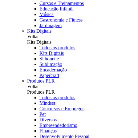
Cursos e Treinamentos
Educação Infantil
Música
Gastronomia e Fitness
Jardinagem
Kits Digitais
Voltar
Kits Digitais
Todos os produtos
Kits Digitais
Silhouette
Sublimação
Encadernação
Papercraft
Produtos PLR
Voltar
Produtos PLR
Todos os produtos
Mindset
Concursos e Empregos
Pet
Diversos
Empreendedorismo
Finanças
Desenvolvimento Pessoal