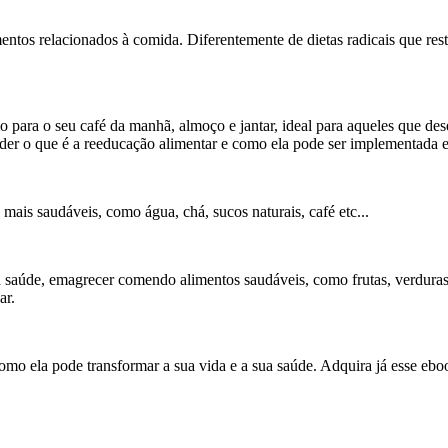
entos relacionados à comida. Diferentemente de dietas radicais que res
 para o seu café da manhã, almoço e jantar, ideal para aqueles que de
nder o que é a reeducação alimentar e como ela pode ser implementada 
ais saudáveis, como água, chá, sucos naturais, café etc...
a saúde, emagrecer comendo alimentos saudáveis, como frutas, verdura
car.
como ela pode transformar a sua vida e a sua saúde. Adquira já esse 