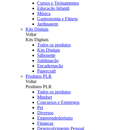
Cursos e Treinamentos
Educação Infantil
Música
Gastronomia e Fitness
Jardinagem
Kits Digitais
Voltar
Kits Digitais
Todos os produtos
Kits Digitais
Silhouette
Sublimação
Encadernação
Papercraft
Produtos PLR
Voltar
Produtos PLR
Todos os produtos
Mindset
Concursos e Empregos
Pet
Diversos
Empreendedorismo
Finanças
Desenvolvimento Pessoal