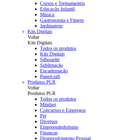
Cursos e Treinamentos
Educação Infantil
Música
Gastronomia e Fitness
Jardinagem
Kits Digitais
Voltar
Kits Digitais
Todos os produtos
Kits Digitais
Silhouette
Sublimação
Encadernação
Papercraft
Produtos PLR
Voltar
Produtos PLR
Todos os produtos
Mindset
Concursos e Empregos
Pet
Diversos
Empreendedorismo
Finanças
Desenvolvimento Pessoal