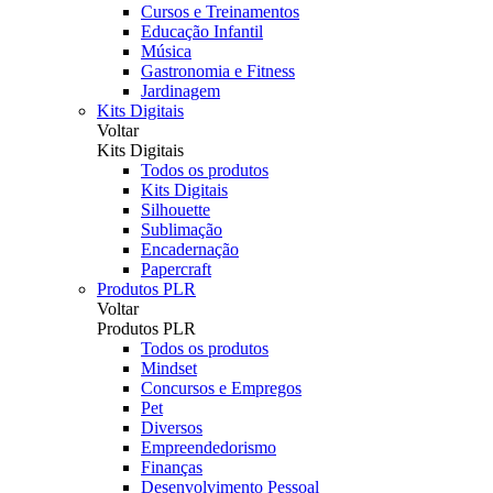
Cursos e Treinamentos
Educação Infantil
Música
Gastronomia e Fitness
Jardinagem
Kits Digitais
Voltar
Kits Digitais
Todos os produtos
Kits Digitais
Silhouette
Sublimação
Encadernação
Papercraft
Produtos PLR
Voltar
Produtos PLR
Todos os produtos
Mindset
Concursos e Empregos
Pet
Diversos
Empreendedorismo
Finanças
Desenvolvimento Pessoal