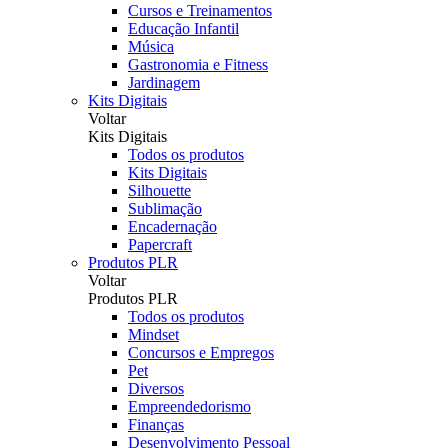
Cursos e Treinamentos
Educação Infantil
Música
Gastronomia e Fitness
Jardinagem
Kits Digitais
Voltar
Kits Digitais
Todos os produtos
Kits Digitais
Silhouette
Sublimação
Encadernação
Papercraft
Produtos PLR
Voltar
Produtos PLR
Todos os produtos
Mindset
Concursos e Empregos
Pet
Diversos
Empreendedorismo
Finanças
Desenvolvimento Pessoal