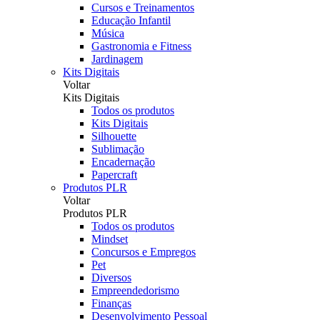
Cursos e Treinamentos
Educação Infantil
Música
Gastronomia e Fitness
Jardinagem
Kits Digitais
Voltar
Kits Digitais
Todos os produtos
Kits Digitais
Silhouette
Sublimação
Encadernação
Papercraft
Produtos PLR
Voltar
Produtos PLR
Todos os produtos
Mindset
Concursos e Empregos
Pet
Diversos
Empreendedorismo
Finanças
Desenvolvimento Pessoal