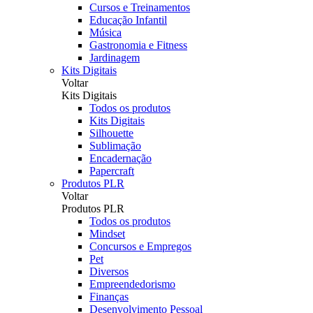
Cursos e Treinamentos
Educação Infantil
Música
Gastronomia e Fitness
Jardinagem
Kits Digitais
Voltar
Kits Digitais
Todos os produtos
Kits Digitais
Silhouette
Sublimação
Encadernação
Papercraft
Produtos PLR
Voltar
Produtos PLR
Todos os produtos
Mindset
Concursos e Empregos
Pet
Diversos
Empreendedorismo
Finanças
Desenvolvimento Pessoal